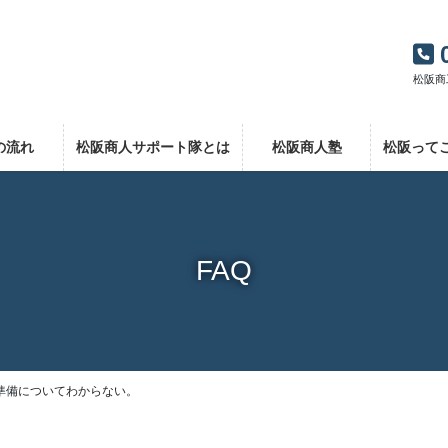
松阪商
の流れ
松阪商人サポート隊とは
松阪商人塾
松阪って
FAQ
準備についてわからない。