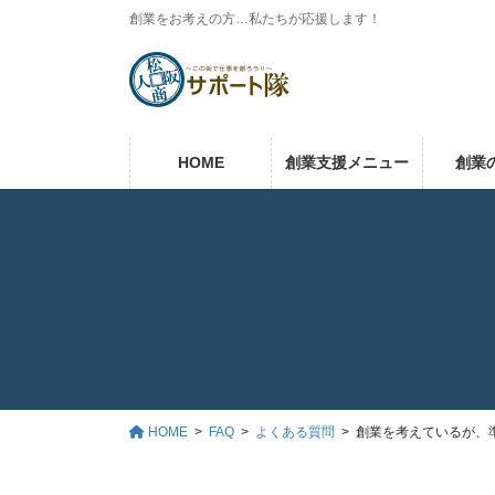
コ
ナ
創業をお考えの方…私たちが応援します！
ン
ビ
テ
ゲ
ン
ー
ツ
シ
に
ョ
HOME
創業支援メニュー
創業
移
ン
動
に
移
動
HOME
FAQ
よくある質問
創業を考えているが、