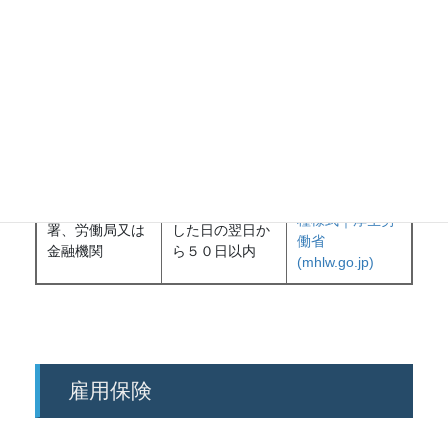
労働基準監督署
保険関係が成立
又は公共職業安
した日の翌日か
保険関係成立届
定所
ら１０日以内
概算保険料申告書
提出先
提出期限
書式
労働保険関係各
労働基準監督
保険関係が成立
種様式｜厚生労
署、労働局又は
した日の翌日か
働省
金融機関
ら５０日以内
(mhlw.go.jp)
雇用保険